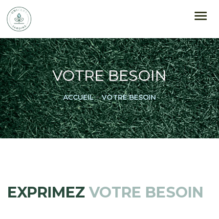
Togg
navig
VOTRE BESOIN
ACCUEIL
>
VOTRE BESOIN
EXPRIMEZ
VOTRE BESOIN